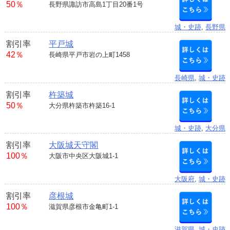
50％
長野県諏訪市高島1丁目20番1号
城・史跡
,
長野県
割引率
平戸城
42％
長崎県平戸市岩の上町1458
長崎県
,
城・史跡
割引率
杵築城
50％
大分県杵築市杵築16-1
城・史跡
,
大分県
割引率
大阪城天守閣
100％
大阪市中央区大阪城1-1
大阪府
,
城・史跡
割引率
彦根城
100％
滋賀県彦根市金亀町1-1
滋賀県
,
城・史跡