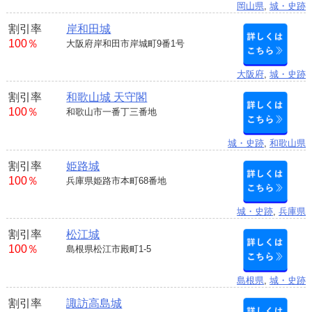
岡山県
,
城・史跡
割引率
岸和田城
100％
大阪府岸和田市岸城町9番1号
大阪府
,
城・史跡
割引率
和歌山城 天守閣
100％
和歌山市一番丁三番地
城・史跡
,
和歌山県
割引率
姫路城
100％
兵庫県姫路市本町68番地
城・史跡
,
兵庫県
割引率
松江城
100％
島根県松江市殿町1-5
島根県
,
城・史跡
割引率
諏訪高島城