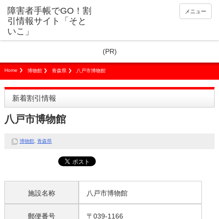
障害者手帳でGO！割
メニュー
引情報サイト「そと
いこ」
(PR)
Home
博物館
青森県
八戸市博物館
新着割引情報
八戸市博物館
博物館
,
青森県
施設名称
八戸市博物館
郵便番号
〒039-1166