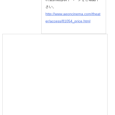
さい。
http://www.aeoncinema.com/theat
er/access/81054_price.html