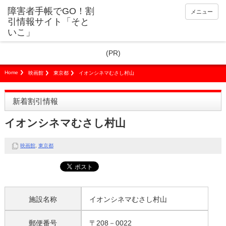
障害者手帳でGO！割
メニュー
引情報サイト「そと
いこ」
(PR)
Home
映画館
東京都
イオンシネマむさし村山
新着割引情報
イオンシネマむさし村山
映画館
,
東京都
施設名称
イオンシネマむさし村山
郵便番号
〒208－0022