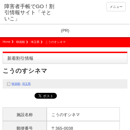
障害者手帳でGO！割
メニュー
引情報サイト「そと
いこ」
(PR)
Home
映画館
埼玉県
こうのすシネマ
新着割引情報
こうのすシネマ
映画館
,
埼玉県
施設名称
こうのすシネマ
郵便番号
〒365-0038