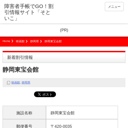
障害者手帳でGO！割
メニュー
引情報サイト「そと
いこ」
(PR)
Home
映画館
静岡県
静岡東宝会館
新着割引情報
静岡東宝会館
映画館
,
静岡県
施設名称
静岡東宝会館
郵便番号
〒420-0035