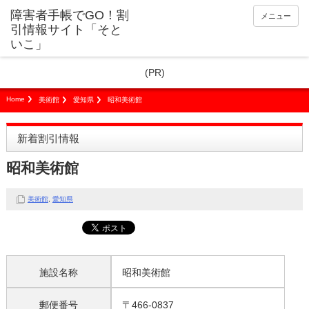
障害者手帳でGO！割
メニュー
引情報サイト「そと
いこ」
(PR)
Home
美術館
愛知県
昭和美術館
新着割引情報
昭和美術館
美術館
,
愛知県
施設名称
昭和美術館
郵便番号
〒466-0837