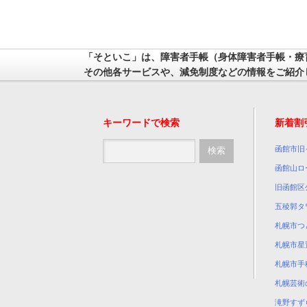
「そといこ」は、障害者手帳（身体障害者手帳・療
その他各サービスや、減免制度などの情報をご紹介
キーワードで検索
新着割
函館市旧
函館山ロ
旧函館区
五稜郭タ
札幌市つ
札幌市星
札幌市手
札幌芸術
滝野すず