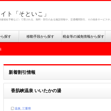
サイト「そといこ」
保健福祉手帳など）で受けれる、無料・割引のある施設情報や、交通機関割引、その他各サービスや
から探す
移動手段から探す
税金等の減免情報から探す
湯
新着割引情報
香肌峡温泉 いいたかの湯
温泉
,
三重県