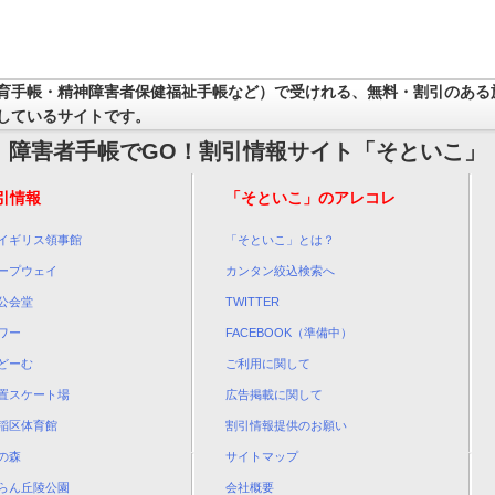
育手帳・精神障害者保健福祉手帳など）で受けれる、無料・割引のある
しているサイトです。
障害者手帳でGO！割引情報サイト「そといこ」
引情報
「そといこ」のアレコレ
イギリス領事館
「そといこ」とは？
ープウェイ
カンタン絞込検索へ
公会堂
TWITTER
ワー
FACEBOOK（準備中）
どーむ
ご利用に関して
置スケート場
広告掲載に関して
稲区体育館
割引情報提供のお願い
の森
サイトマップ
らん丘陵公園
会社概要