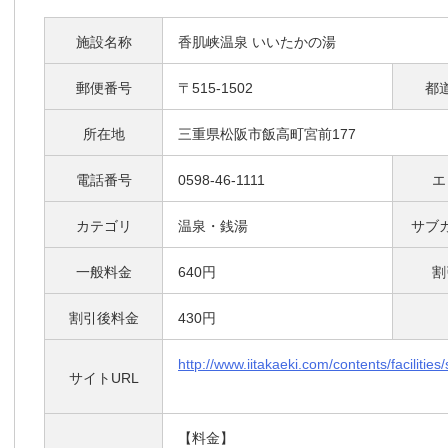
施設名称
香肌峡温泉 いいたかの湯
郵便番号
〒515-1502
都
所在地
三重県松阪市飯高町宮前177
電話番号
0598-46-1111
エ
カテゴリ
温泉・銭湯
サブ
一般料金
640円
割
割引後料金
430円
http://www.iitakaeki.com/contents/facilities/
サイトURL
【料金】