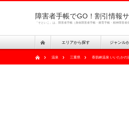
障害者手帳でGO！割引情報
「そといこ」は、障害者手帳（身体障害者手帳・療育手帳・精神障害者
エリアから探す
ジャンル
温泉
三重県
香肌峡温泉 いいたかの