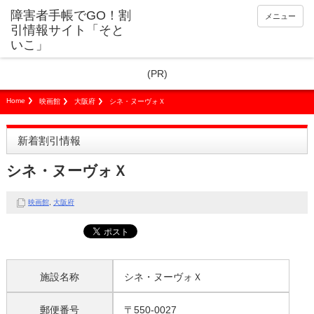
障害者手帳でGO！割
メニュー
引情報サイト「そと
いこ」
(PR)
Home
映画館
大阪府
シネ・ヌーヴォＸ
新着割引情報
シネ・ヌーヴォＸ
映画館
,
大阪府
施設名称
シネ・ヌーヴォＸ
郵便番号
〒550-0027