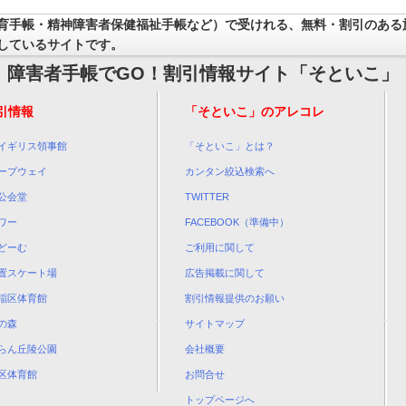
育手帳・精神障害者保健福祉手帳など）で受けれる、無料・割引のある
しているサイトです。
障害者手帳でGO！割引情報サイト「そといこ」
引情報
「そといこ」のアレコレ
イギリス領事館
「そといこ」とは？
ープウェイ
カンタン絞込検索へ
公会堂
TWITTER
ワー
FACEBOOK（準備中）
どーむ
ご利用に関して
置スケート場
広告掲載に関して
稲区体育館
割引情報提供のお願い
の森
サイトマップ
らん丘陵公園
会社概要
区体育館
お問合せ
トップページへ