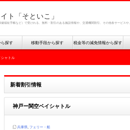
サイト「そといこ」
保健福祉手帳など）で受けれる、無料・割引のある施設情報や、交通機関割引、その他各サービスや
から探す
移動手段から探す
税金等の減免情報から探す
イシャトル
新着割引情報
神戸ー関空ベイシャトル
兵庫県
,
フェリー・船