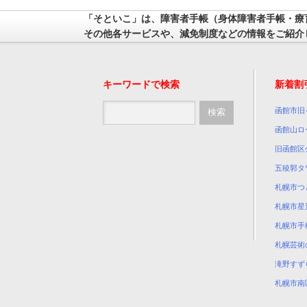
「そといこ」は、障害者手帳（身体障害者手帳・療
その他各サービスや、減免制度などの情報をご紹介
キーワードで検索
新着割
函館市旧
函館山ロ
旧函館区
五稜郭タ
札幌市つ
札幌市星
札幌市手
札幌芸術
滝野すず
札幌市南