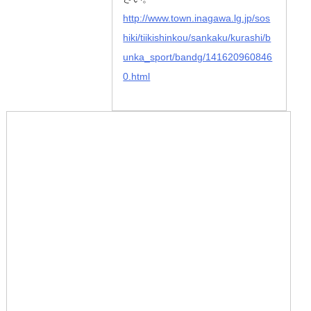
http://www.town.inagawa.lg.jp/sos
hiki/tiikishinkou/sankaku/kurashi/b
unka_sport/bandg/141620960846
0.html