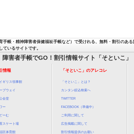
育手帳・精神障害者保健福祉手帳など）で受けれる、無料・割引のある
しているサイトです。
障害者手帳でGO！割引情報サイト「そといこ」
引情報
「そといこ」のアレコレ
イギリス領事館
「そといこ」とは？
ープウェイ
カンタン絞込検索へ
公会堂
TWITTER
ワー
FACEBOOK（準備中）
どーむ
ご利用に関して
置スケート場
広告掲載に関して
稲区体育館
割引情報提供のお願い