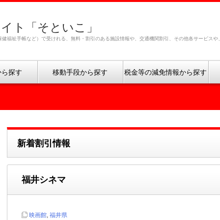
サイト「そといこ」
保健福祉手帳など）で受けれる、無料・割引のある施設情報や、交通機関割引、その他各サービスや
から探す
移動手段から探す
税金等の減免情報から探す
新着割引情報
福井シネマ
映画館
,
福井県